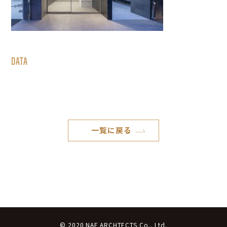
DATA
一覧に戻る
© 2020 NAF ARCHTECTS Co., Ltd.