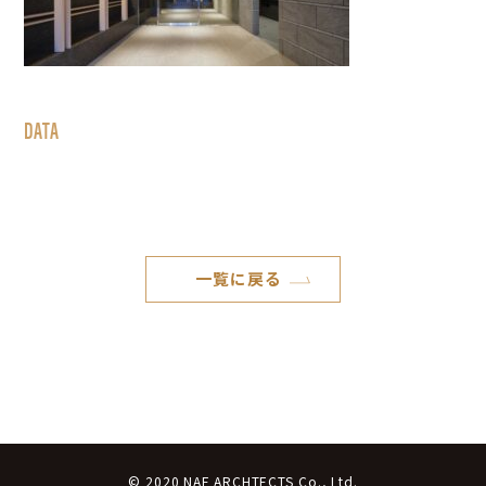
DATA
一覧に戻る
© 2020 NAF ARCHTECTS Co., Ltd.