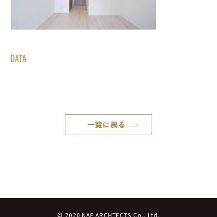
DATA
一覧に戻る
© 2020 NAF ARCHTECTS Co., Ltd.