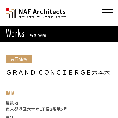
NAF Architects
株式会社エヌ・エー・エフアーキテクツ
Works
設計実績
共同住宅
ＧＲＡＮＤ ＣＯＮＣＩＥＲＧＥ六本木
DATA
建設地
東京都港区六本木2丁目2番地5号
用途