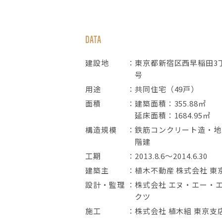
DATA
建設地
東京都新宿区西早稲田3丁
号
用途
共同住宅（49戸）
面積
建築面積：355.88㎡
延床面積：1684.95㎡
構造規模
鉄筋コンクリート造・地下
階建
工期
2013.8.6～2014.6.30
建築主
植木不動産 株式会社 東
設計・監理
株式会社 エヌ・エー・
クツ
施工
株式会社 植木組 東京支