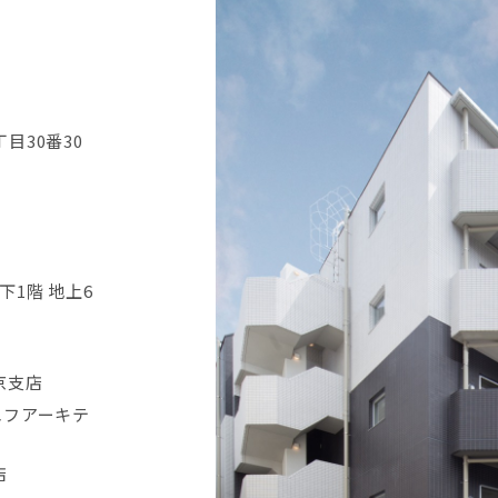
目30番30
1階 地上6
京支店
エフアーキテ
店