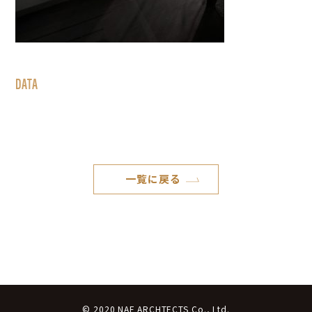
DATA
一覧に戻る
© 2020 NAF ARCHTECTS Co., Ltd.