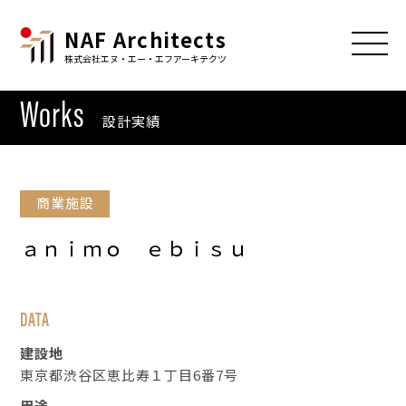
NAF Architects
株式会社エヌ・エー・エフアーキテクツ
Works
設計実績
商業施設
ａｎｉｍｏ ｅｂｉｓｕ
DATA
建設地
東京都渋谷区恵比寿１丁目6番7号
用途